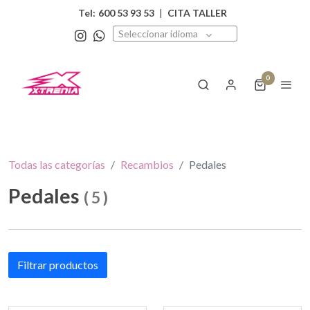
Tel:
600 53 93 53
|
CITA TALLER
Seleccionar idioma
0
Todas las categorías
Recambios
Pedales
Pedales
(
5
)
Filtrar productos