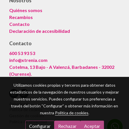
Nosotros
Quiénes somos
Recambios
Contacto
Declaración de accesibilidad
Contacto
600 53 93 53
info@xtrenia.com
Cotelma, 13 Bajo - A Valenzá, Barbadanes - 32002
(Ourense).
Utilizamos cookies propias y terceros para obtener datos
estadísticos de la navegación de nuestros usuarios y mejorar
nuestros servicios. Puedes configurar tus preferencias a
Aviso legal
través del botón “Configurar” o obtener más información en
Política de cookies
nuestra
Política de cookies
.
Gestión de cookies
Política de privacidad
Configurar
Rechazar
Aceptar