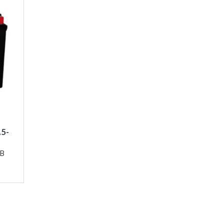
.5-
3B