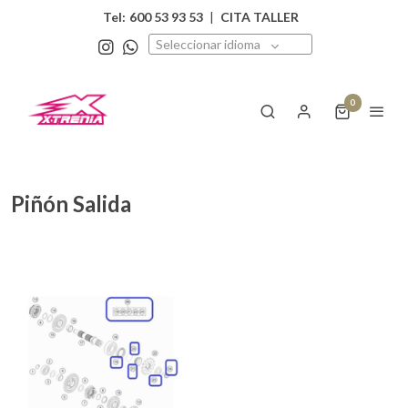
Tel:
600 53 93 53
|
CITA TALLER
Seleccionar idioma
0
Piñón Salida