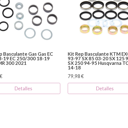
ep Basculante Gas Gas EC
Kit Rep Basculante KTM EX
8-19 EC 250/300 18-19
93-97 SX 85 03-20 SX 125 
 MR 300 2021
SX 250 94-95 Husqvarna T
14-18
€
79,98 €
Detalles
Detalles