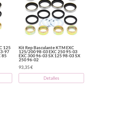
C 125
Kit Rep Basculante KTM EXC
93-97
125/200 98-03 EXC 250 95-03
C 85
EXC 300 96-03 SX 125 98-03 SX
250 96-02
93,35 €
Detalles