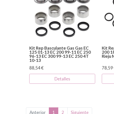
Kit Rep Basculante Gas Gas EC
Kit R
125 01-13 EC 200 99-11 EC 250
200 1
96-13 EC 300 99-13 EC 250 4T
Rieju
10-13
88,54 €
78,59 
Detalles
Anterior
1
2
Siguiente