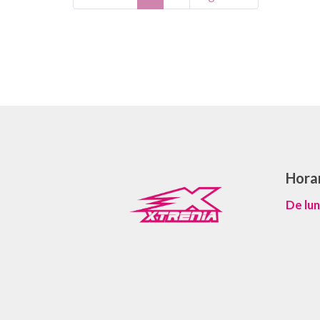
Hora
De lun