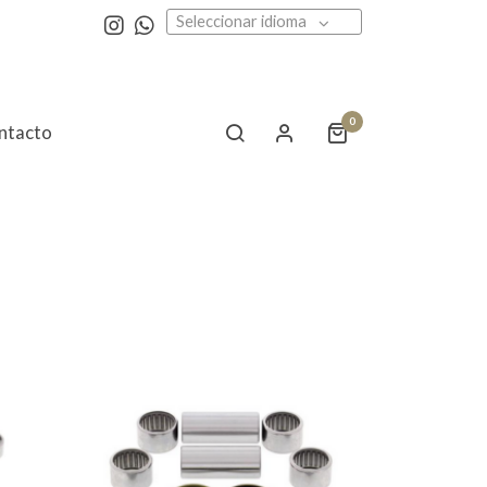
Seleccionar idioma
0
ntacto