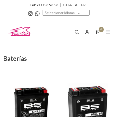
Tel:
600 53 93 53
|
CITA TALLER
Seleccionar idioma
0
Baterías