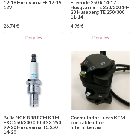
12-18 Husqvarna FE 17-19
Freeride 250 R 14-17
12V
Husqvarna TE 250/300 14-
20 Husaberg TE 250/300
11-14
26,74 €
4,96 €
Detalles
Detalles
Bujía NGK BR8 ECM KTM
Conmutador Luces KTM
EXC 250/300 00-04 SX 250
con cableado e
99-20 Husqvarna TC 250
intermitentes
14-20