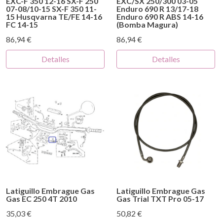
EXC-F 350 12-16 SX-F 250
EXC/SX 250/300 03-05
07-08/10-15 SX-F 350 11-
Enduro 690 R 13/17-18
15 Husqvarna TE/FE 14-16
Enduro 690 R ABS 14-16
FC 14-15
(Bomba Magura)
86,94 €
86,94 €
Detalles
Detalles
Latiguillo Embrague Gas
Latiguillo Embrague Gas
Gas EC 250 4T 2010
Gas Trial TXT Pro 05-17
35,03 €
50,82 €