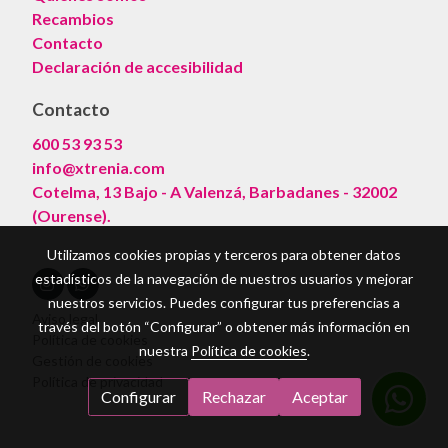
Recambios
Contacto
Declaración de accesibilidad
Contacto
600 53 93 53
info@xtrenia.com
Cotelma, 13 Bajo - A Valenzá, Barbadanes - 32002
(Ourense).
Utilizamos cookies propias y terceros para obtener datos
estadísticos de la navegación de nuestros usuarios y mejorar
nuestros servicios. Puedes configurar tus preferencias a
Aviso legal
través del botón “Configurar” o obtener más información en
Política de cookies
nuestra
Política de cookies
.
Gestión de cookies
Política de privacidad
Configurar
Rechazar
Aceptar