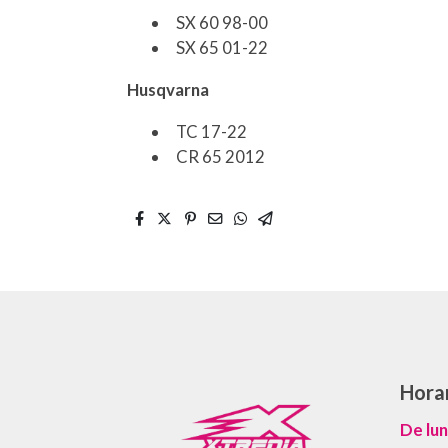
SX 60 98-00
SX 65 01-22
Husqvarna
TC 17-22
CR 65 2012
Hora
De lun