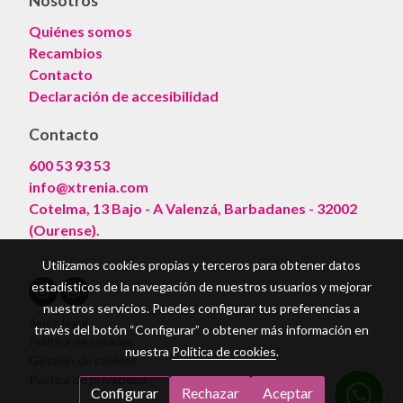
Nosotros
Quiénes somos
Recambios
Contacto
Declaración de accesibilidad
Contacto
600 53 93 53
info@xtrenia.com
Cotelma, 13 Bajo - A Valenzá, Barbadanes - 32002
(Ourense).
Utilizamos cookies propias y terceros para obtener datos
estadísticos de la navegación de nuestros usuarios y mejorar
nuestros servicios. Puedes configurar tus preferencias a
Aviso legal
través del botón “Configurar” o obtener más información en
Política de cookies
nuestra
Política de cookies
.
Gestión de cookies
Política de privacidad
Configurar
Rechazar
Aceptar