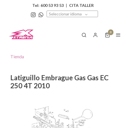
Tel:
600 53 93 53
|
CITA TALLER
Seleccionar idioma
0
Tienda
Latiguillo Embrague Gas Gas EC
250 4T 2010