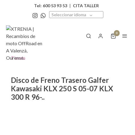
Tel:
600 53 93 53
|
CITA TALLER
Seleccionar idioma
0
Tienda
Disco de Freno Trasero Galfer
Kawasaki KLX 250 S 05-07 KLX
300 R 96-..